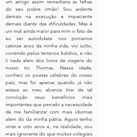
um amigo assim remediaria as falhas 
do seu pobre irmão! Sou ardente 
demais na execução e impaciente 
demais diante das dificuldades. Mas é 
um mal ainda maior para mim o fato de 
eu ser autodidata: nos primeiros 
catorze anos da minha vida, vivi solto, 
correndo pelos terrenos baldios, e não 
li nada além dos livros de viagens do 
nosso tio Thomas. Nessa idade, 
conheci os poetas célebres do nosso 
país; mas foi apenas quando já não 
estava ao meu alcance tirar de tal 
convicção seus benefícios mais 
importantes que percebi a necessidade 
de me familiarizar com mais idiomas 
além do da minha pátria. Agora tenho 
vinte e oito anos e, na realidade, sou 
mais ignorante do que muitos colegiais 