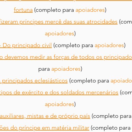
fortuna
 (completo para 
apoiadores
)
 fizeram príncipes mercê das suas atrocidades
 (com
apoiadores
)
- Do principado civil
 (completo para 
apoiadores
)
o devemos medir as forças de todos os principado
para 
apoiadores
)
 principados eclesiásticos
 (completo para 
apoiado
 tipos de exército e dos soldados mercenários
 (com
apoiadores
)
 auxiliares, mistas e de próprio país
 (completo para
ções do príncipe em matéria militar
 (completo para 