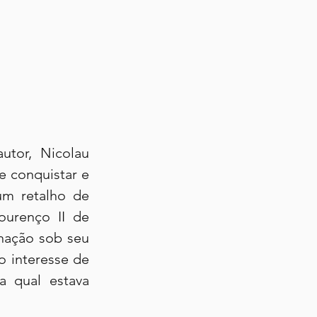
tor, Nicolau 
 conquistar e 
m retalho de 
urenço II de 
nação sob seu 
o interesse de 
 qual estava 