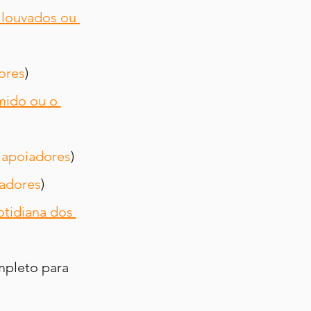
 louvados ou 
ores
)
mido ou o 
 
apoiadores
)
adores
)
otidiana dos 
mpleto para 