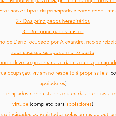
lau Maquiavel para o Magnífico Lourenço de Médi
ntos são os tipos de principado e como conquistá-
2 - Dos principados hereditários
3 - Dos principados mistos
ino de Dario, ocupado por Alexandre, não se rebel
seus sucessores após a morte deste
modo deve-se governar as cidades ou os principad
ua ocupação, viviam no respeito à próprias leis
 (c
apoiadores
)
 principados conquistados mercê das próprias arm
virtude
 (completo para 
apoiadores
)
os principados conquistados pelas armas de outrem