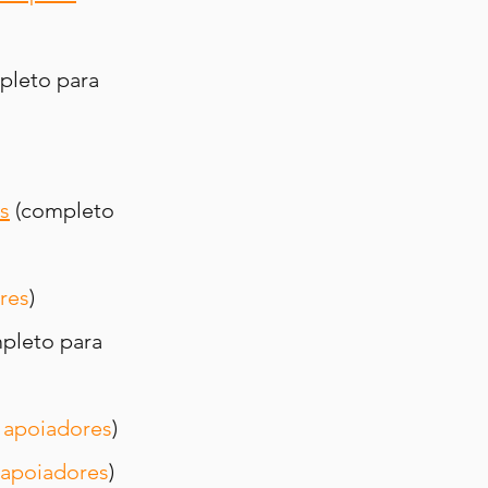
pleto para 
s
 (completo 
res
)
pleto para 
 
apoiadores
)
apoiadores
)