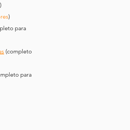
)
res
)
pleto para 
as
 (completo 
ompleto para 