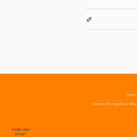
Conteú
Demais informações e det
modo claro
trocar?