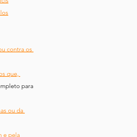
cis
los
ou contra os 
os que, 
ompleto para 
as ou da 
 e pela 