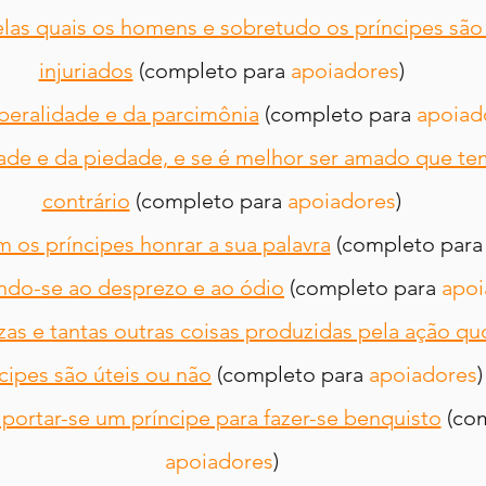
elas quais os homens e sobretudo os príncipes são
injuriados
 (completo para 
apoiadores
)
iberalidade e da parcimônia
 (completo para 
apoiad
dade e da piedade, e se é melhor ser amado que te
contrário
 (completo para 
apoiadores
)
 os príncipes honrar a sua palavra
 (completo para
indo-se ao desprezo e ao ódio
 (completo para 
apoi
ezas e tantas outras coisas produzidas pela ação qu
cipes são úteis ou não
 (completo para 
apoiadores
)
portar-se um príncipe para fazer-se benquisto
 (co
apoiadores
)