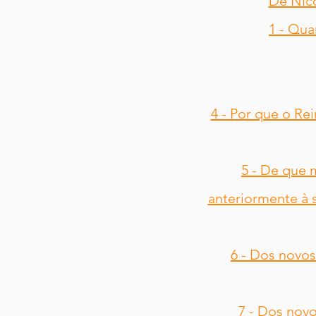
De Nico
1 - Qua
4 - Por que o Re
5 - De que 
anteriormente à s
6 - Dos novos
7 - Dos nov