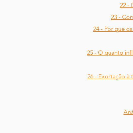
22 - 
23 - Co
24 - Por que os
25 - O quanto inf
26 - Exortação à 
Aná