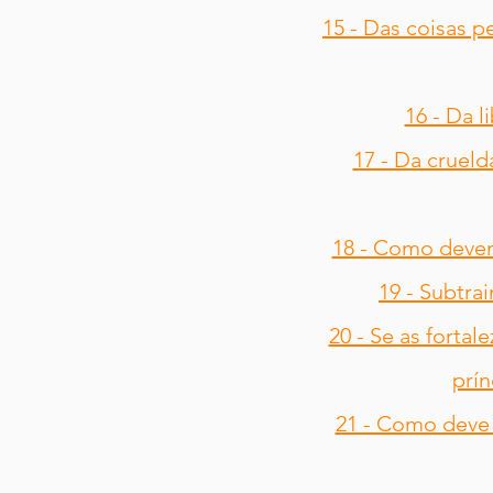
15 - Das coisas p
16 - Da l
17 - Da cruel
18 - Como devem
19 - Subtra
20 - Se as fortal
prín
21 - Como deve 