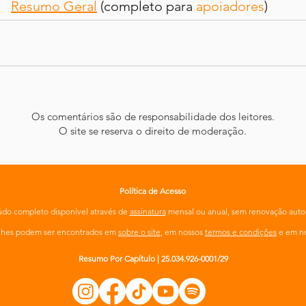
Resumo Geral
 (completo para 
apoiadores
)
Os comentários são de responsabilidade dos leitores.
O site se reserva o direito de moderação.
Política de Acesso
do completo disponível através de
assinatura
mensal ou anual, sem renovação auto
alhes podem ser encontrados em
sobre o site
, em nossos
termos e condições
e em n
Resumo Por Capítulo | 25.034.926-0001/29