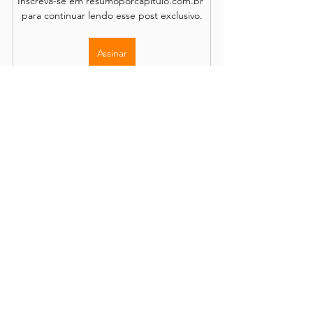
Inscreva-se em resumoporcapitulo.com.br 
para continuar lendo esse post exclusivo.
Assinar
Os comentários são de responsabilidade dos leitores.
O site se reserva o direito de moderação.
Política de Acesso
Conteúdo completo disponível através de
assinatura
mensal ou anual, com renovação opcional.
Demais informações e detalhes podem ser encontrados em
sobre o site
,
publicações
, em nossos
termos e condições
e
em nossa
política de privacidade
.
Resumo Por Capítulo |
25.034.926-0001
/29