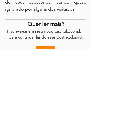
de seus acessórios, sendo quase 
ignorado por alguns dos visitados.
Quer ler mais?
Inscreva-se em resumoporcapitulo.com.br 
para continuar lendo esse post exclusivo.
Assinar
Os comentários são de responsabilidade dos leitores.
O site se reserva o direito de moderação.
Política de Acesso
Conteúdo completo disponível através de
assinatura