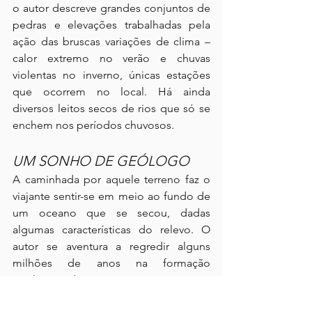
o autor descreve grandes conjuntos de 
pedras e elevações trabalhadas pela 
ação das bruscas variações de clima – 
calor extremo no verão e chuvas 
violentas no inverno, únicas estações 
que ocorrem no local. Há ainda 
diversos leitos secos de rios que só se 
enchem nos períodos chuvosos.
UM SONHO DE GEÓLOGO
A caminhada por aquele terreno faz o 
viajante sentir-se em meio ao fundo de 
um oceano que se secou, dadas 
algumas características do relevo. O 
autor se aventura a regredir alguns 
milhões de anos na formação 
geológica da América e propõe uma 
teoria em que a porção norte do país, 