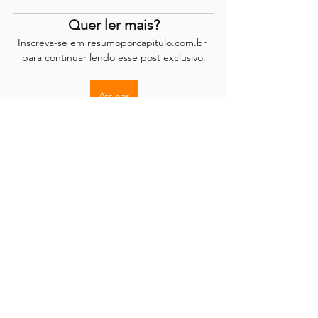
Quer ler mais?
Inscreva-se em resumoporcapitulo.com.br 
para continuar lendo esse post exclusivo.
Assinar
Os comentários são de responsabilidade dos leitores.
O site se reserva o direito de moderação.
Política de Acesso
Conteúdo completo disponível através de
assinatura
mensal ou anual, com renovação opcional.
Demais informações e detalhes podem ser encontrados em
sobre o site
,
publicações
, em nossos
termos e condições
e