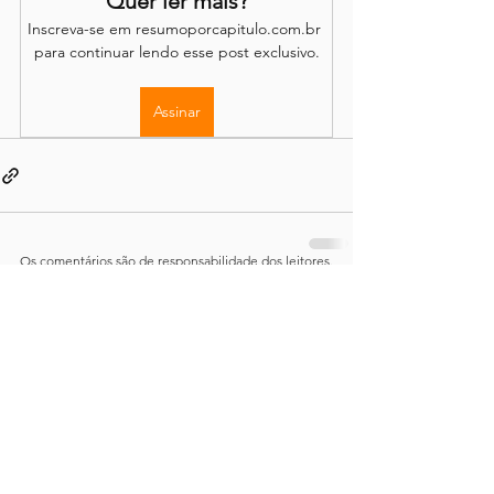
Quer ler mais?
Inscreva-se em resumoporcapitulo.com.br 
para continuar lendo esse post exclusivo.
Assinar
Os comentários são de responsabilidade dos leitores.
O site se reserva o direito de moderação.
Política de Acesso
Conteúdo completo disponível através de
assinatura
mensal ou anual, com renovação opcional.
Demais informações e detalhes podem ser encontrados em
sobre o site
,
publicações
, em nossos
termos e condições
e
em nossa
política de privacidade
.