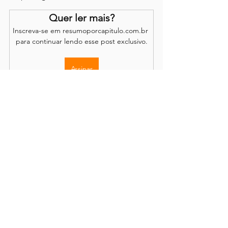
Quer ler mais?
Inscreva-se em resumoporcapitulo.com.br 
para continuar lendo esse post exclusivo.
Assinar
Os comentários são de responsabilidade dos leitores.
O site se reserva o direito de moderação.
Política de Acesso
Conteúdo completo disponível através de
assinatura
mensal ou anual, com renovação opcional.
Demais informações e detalhes podem ser encontrados em
sobre o site
,
publicações
, em nossos
termos e condições
e