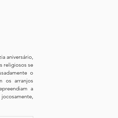
a aniversário, 
religiosos se 
ssadamente o 
 os arranjos 
epreendiam a 
jocosamente, 