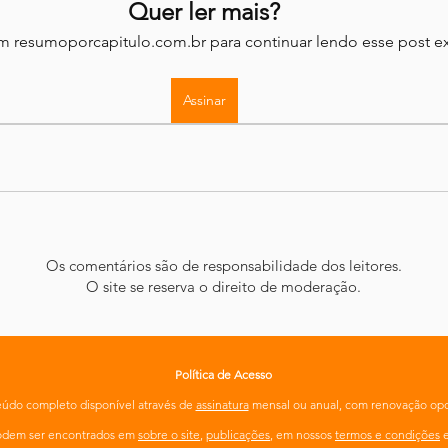
Quer ler mais?
em resumoporcapitulo.com.br para continuar lendo esse post ex
Assinar
Os comentários são de responsabilidade dos leitores.
O site se reserva o direito de moderação.
Política de Acesso
údo completo disponível através de
assinatura
mensal ou anual, com renovação opc
podem ser encontrados em
sobre o site
,
publicações
, em nossos
termos e condições