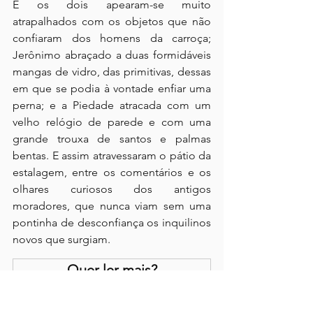
E os dois apearam-se muito 
atrapalhados com os objetos que não 
confiaram dos homens da carroça; 
Jerônimo abraçado a duas formidáveis 
mangas de vidro, das primitivas, dessas 
em que se podia à vontade enfiar uma 
perna; e a Piedade atracada com um 
velho relógio de parede e com uma 
grande trouxa de santos e palmas 
bentas. E assim atravessaram o pátio da 
estalagem, entre os comentários e os 
olhares curiosos dos antigos 
moradores, que nunca viam sem uma 
pontinha de desconfiança os inquilinos 
novos que surgiam.
Quer ler mais?
Inscreva-se em resumoporcapitulo.com.br 
para continuar lendo esse post exclusivo.