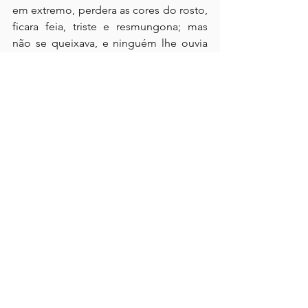
em extremo, perdera as cores do rosto, 
ficara feia, triste e resmungona; mas 
não se queixava, e ninguém lhe ouvia 
falar no nome do esposo.
Quer ler mais?
Inscreva-se em resumoporcapitulo.com.br 
para continuar lendo esse post exclusivo.
Assinar
Os comentários são de responsabilidade dos leitores.
O site se reserva o direito de moderação.