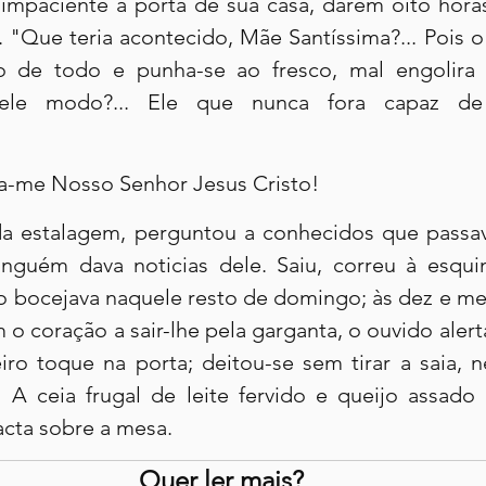
impaciente à porta de sua casa, darem oito horas,
. "Que teria acontecido, Mãe Santíssima?... Pois 
 de todo e punha-se ao fresco, mal engolira o 
ele modo?... Ele que nunca fora capaz de 
a-me Nosso Senhor Jesus Cristo!
da estalagem, perguntou a conhecidos que passa
inguém dava noticias dele. Saiu, correu à esqui
o bocejava naquele resto de domingo; às dez e mei
o coração a sair-lhe pela garganta, o ouvido alerta
iro toque na porta; deitou-se sem tirar a saia, 
 A ceia frugal de leite fervido e queijo assado
acta sobre a mesa.
Quer ler mais?