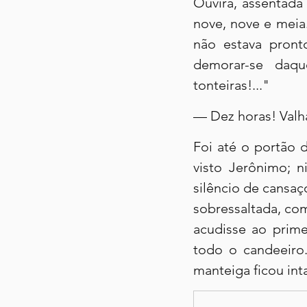
Ouvira, assentada 
nove, nove e meia
não estava pronto
demorar-se daqu
tonteiras!..."
— Dez horas! Valh
Foi até o portão 
visto Jerônimo; n
silêncio de cansaç
sobressaltada, com 
acudisse ao prime
todo o candeeiro.
manteiga ficou int