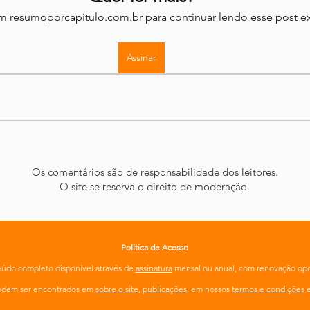
em resumoporcapitulo.com.br para continuar lendo esse post ex
Assinar
Os comentários são de responsabilidade dos leitores.
O site se reserva o direito de moderação.
Política de Acesso
údo completo disponível através de
assinatura
mensal ou anual, com renovação opc
podem ser encontrados em
sobre o site
,
publicações
, em nossos
termos e condições