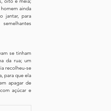
 oito e meia; 
o homem ainda 
jantar, para 
semelhantes 
vam se tinham 
na da rua; um 
a recolheu-se 
, para que ela 
nem apagar de 
 com açúcar e 