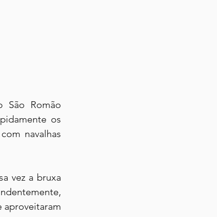
ço São Romão 
pidamente os 
 com navalhas 
a vez a bruxa 
eendentemente, 
e aproveitaram 