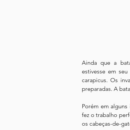
Ainda que a bata
estivesse em seu 
carapicus. Os inv
preparadas. A batal
Porém em alguns in
fez o trabalho per
os cabeças-de-gato