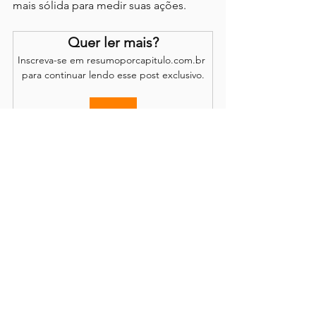
mais sólida para medir suas ações.
Quer ler mais?
Inscreva-se em resumoporcapitulo.com.br 
para continuar lendo esse post exclusivo.
Assinar
Os comentários são de responsabilidade dos leitores.
O site se reserva o direito de moderação.
Política de Acesso
Conteúdo completo disponível através de
assinatura
mensal ou anual, com renovação opcional.