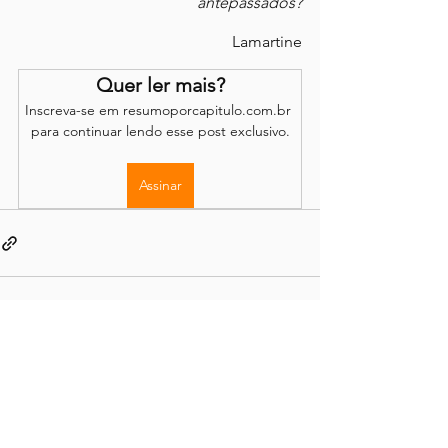
antepassados?
Lamartine
Quer ler mais?
Inscreva-se em resumoporcapitulo.com.br 
para continuar lendo esse post exclusivo.
Assinar
Os comentários são de responsabilidade dos leitores.
O site se reserva o direito de moderação.
Política de Acesso
Conteúdo completo disponível através de
assinatura