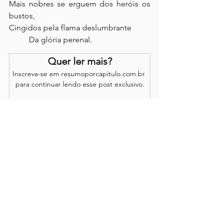
Mais nobres se erguem dos heróis os 
bustos,
Cingidos pela flama deslumbrante
	Da glória perenal.
Quer ler mais?
Inscreva-se em resumoporcapitulo.com.br 
para continuar lendo esse post exclusivo.
Assinar
Os comentários são de responsabilidade dos leitores.
O site se reserva o direito de moderação.
Política de Acesso