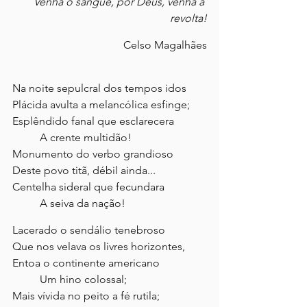
Venha o sangue, por Deus, venha a 
revolta!
Celso Magalhães
Na noite sepulcral dos tempos idos
Plácida avulta a melancólica esfinge;
Esplêndido fanal que esclarecera
	A crente multidão!
Monumento do verbo grandioso
Deste povo titã, débil ainda...
Centelha sideral que fecundara
	A seiva da nação!
Lacerado o sendálio tenebroso
Que nos velava os livres horizontes,
Entoa o continente americano
	Um hino colossal;
Mais vívida no peito a fé rutila;