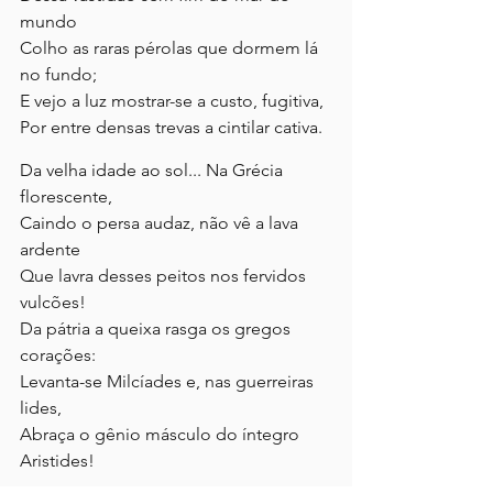
mundo
Colho as raras pérolas que dormem lá 
no fundo;
E vejo a luz mostrar-se a custo, fugitiva,
Por entre densas trevas a cintilar cativa.
Da velha idade ao sol... Na Grécia 
florescente,
Caindo o persa audaz, não vê a lava 
ardente
Que lavra desses peitos nos fervidos 
vulcões!
Da pátria a queixa rasga os gregos 
corações:
Levanta-se Milcíades e, nas guerreiras 
lides,
Abraça o gênio másculo do íntegro 
Aristides!