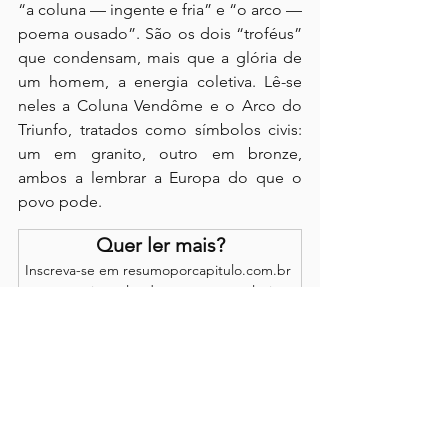
“a coluna — ingente e fria” e “o arco — 
poema ousado”. São os dois “troféus” 
que condensam, mais que a glória de 
um homem, a energia coletiva. Lê-se 
neles a Coluna Vendôme e o Arco do 
Triunfo, tratados como símbolos civis: 
um em granito, outro em bronze, 
ambos a lembrar a Europa do que o 
povo pode.
Quer ler mais?
Inscreva-se em resumoporcapitulo.com.br 
para continuar lendo esse post exclusivo.
Assinar