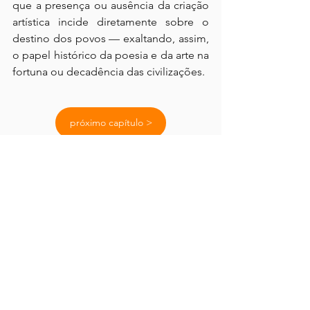
que a presença ou ausência da criação 
artística incide diretamente sobre o 
destino dos povos — exaltando, assim, 
o papel histórico da poesia e da arte na 
fortuna ou decadência das civilizações.
próximo capítulo >
| voltar ao índice |
< capítulo anterior
ler texto original