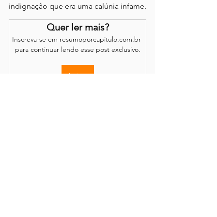
indignação que era uma calúnia infame.
Quer ler mais?
Inscreva-se em resumoporcapitulo.com.br 
para continuar lendo esse post exclusivo.
Assinar
Os comentários são de responsabilidade dos leitores.
O site se reserva o direito de moderação.
Política de Acesso
Conteúdo completo disponível através de
assinatura
mensal ou anual, com renovação opcional.