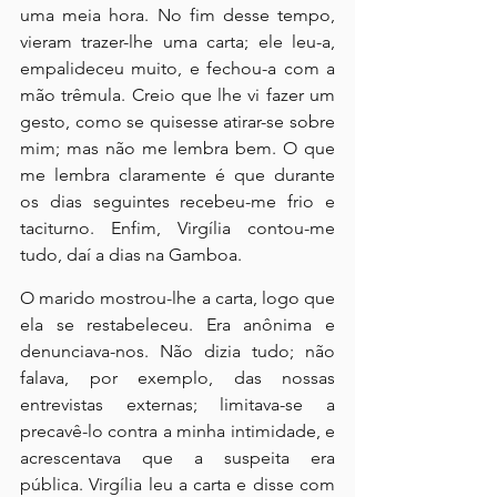
uma meia hora. No fim desse tempo, 
vieram trazer-lhe uma carta; ele leu-a, 
empalideceu muito, e fechou-a com a 
mão trêmula. Creio que lhe vi fazer um 
gesto, como se quisesse atirar-se sobre 
mim; mas não me lembra bem. O que 
me lembra claramente é que durante 
os dias seguintes recebeu-me frio e 
taciturno. Enfim, Virgília contou-me 
tudo, daí a dias na Gamboa.
O marido mostrou-lhe a carta, logo que 
ela se restabeleceu. Era anônima e 
denunciava-nos. Não dizia tudo; não 
falava, por exemplo, das nossas 
entrevistas externas; limitava-se a 
precavê-lo contra a minha intimidade, e 
acrescentava que a suspeita era 
pública. Virgília leu a carta e disse com 