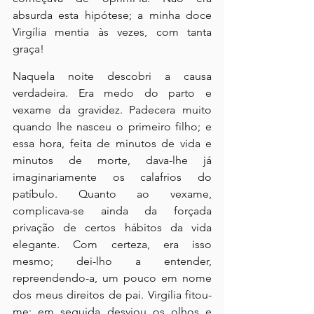
absurda esta hipótese; a minha doce 
Virgília mentia às vezes, com tanta 
graça!
Naquela noite descobri a causa 
verdadeira. Era medo do parto e 
vexame da gravidez. Padecera muito 
quando lhe nasceu o primeiro filho; e 
essa hora, feita de minutos de vida e 
minutos de morte, dava-lhe já 
imaginariamente os calafrios do 
patíbulo. Quanto ao vexame, 
complicava-se ainda da forçada 
privação de certos hábitos da vida 
elegante. Com certeza, era isso 
mesmo; dei-lho a entender, 
repreendendo-a, um pouco em nome 
dos meus direitos de pai. Virgília fitou-
me; em seguida desviou os olhos e 