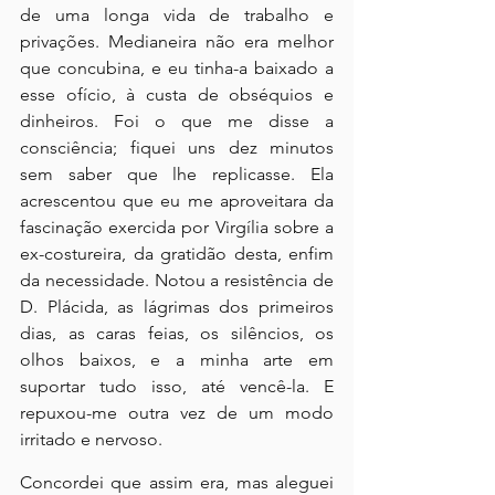
de uma longa vida de trabalho e 
privações. Medianeira não era melhor 
que concubina, e eu tinha-a baixado a 
esse ofício, à custa de obséquios e 
dinheiros. Foi o que me disse a 
consciência; fiquei uns dez minutos 
sem saber que lhe replicasse. Ela 
acrescentou que eu me aproveitara da 
fascinação exercida por Virgília sobre a 
ex-costureira, da gratidão desta, enfim 
da necessidade. Notou a resistência de 
D. Plácida, as lágrimas dos primeiros 
dias, as caras feias, os silêncios, os 
olhos baixos, e a minha arte em 
suportar tudo isso, até vencê-la. E 
repuxou-me outra vez de um modo 
irritado e nervoso.
Concordei que assim era, mas aleguei 