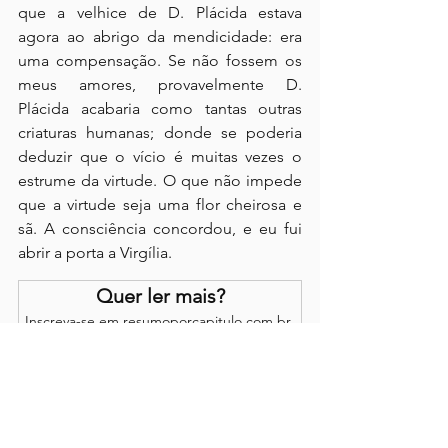
que a velhice de D. Plácida estava 
agora ao abrigo da mendicidade: era 
uma compensação. Se não fossem os 
meus amores, provavelmente D. 
Plácida acabaria como tantas outras 
criaturas humanas; donde se poderia 
deduzir que o vício é muitas vezes o 
estrume da virtude. O que não impede 
que a virtude seja uma flor cheirosa e 
sã. A consciência concordou, e eu fui 
abrir a porta a Virgília.
Quer ler mais?
Inscreva-se em resumoporcapitulo.com.br 
para continuar lendo esse post exclusivo.
Assinar