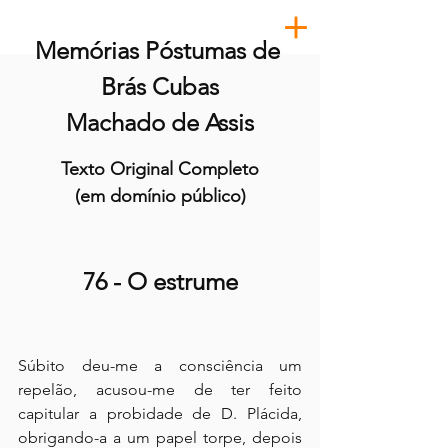
Memórias Póstumas de 
Brás Cubas
Machado de Assis
Texto Original Completo
(em domínio público)
76 - O estrume
Súbito deu-me a consciência um 
repelão, acusou-me de ter feito 
capitular a probidade de D. Plácida, 
obrigando-a a um papel torpe, depois 