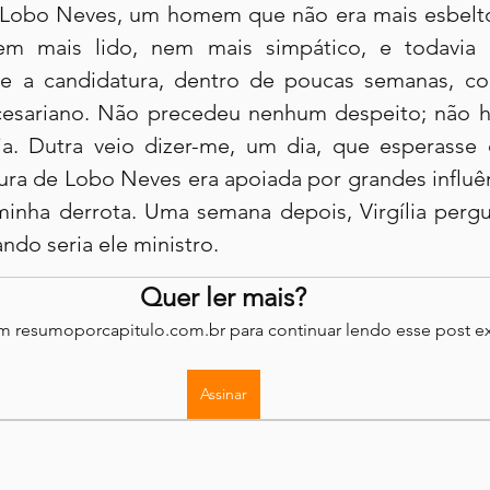
 Lobo Neves, um homem que não era mais esbelto
em mais lido, nem mais simpático, e todavia
a e a candidatura, dentro de poucas semanas, c
cesariano. Não precedeu nenhum despeito; não h
lia. Dutra veio dizer-me, um dia, que esperasse 
ra de Lobo Neves era apoiada por grandes influênci
inha derrota. Uma semana depois, Virgília perg
ando seria ele ministro.
Quer ler mais?
em resumoporcapitulo.com.br para continuar lendo esse post ex
Assinar