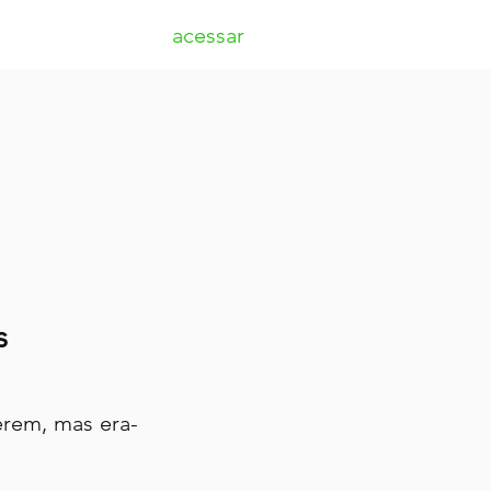
acessar
s
erem, mas era-