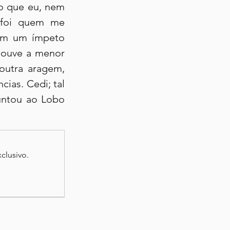
 que eu, nem 
 foi quem me 
om um ímpeto 
ouve a menor 
outra aragem, 
as. Cedi; tal 
untou ao Lobo 
clusivo.