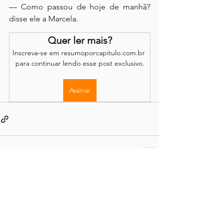
— Como passou de hoje de manhã? 
disse ele a Marcela.
Quer ler mais?
Inscreva-se em resumoporcapitulo.com.br 
para continuar lendo esse post exclusivo.
Assinar
Os comentários são de responsabilidade dos leitores.
O site se reserva o direito de moderação.
Política de Acesso
Conteúdo completo disponível através de
assinatura
mensal ou anual, com renovação opcional.