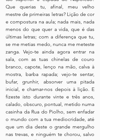
Que querias tu, afinal, meu velho 
mestre de primeiras letras? Lição de cor 
e compostura na aula; nada mais, nada 
menos do que quer a vida, que é das 
últimas letras; com a diferença que tu, 
se me metias medo, nunca me meteste 
zanga. Vejo-te ainda agora entrar na 
sala, com as tuas chinelas de couro 
branco, capote, lenço na mão, calva à 
mostra, barba rapada; vejo-te sentar, 
bufar, grunhir, absorver uma pitada 
inicial, e chamar-nos depois à lição. E 
fizeste isto durante vinte e três anos, 
calado, obscuro, pontual, metido numa 
casinha da Rua do Piolho, sem enfadar 
o mundo com a tua mediocridade, até 
que um dia deste o grande mergulho 
nas trevas, e ninguém te chorou, salvo 