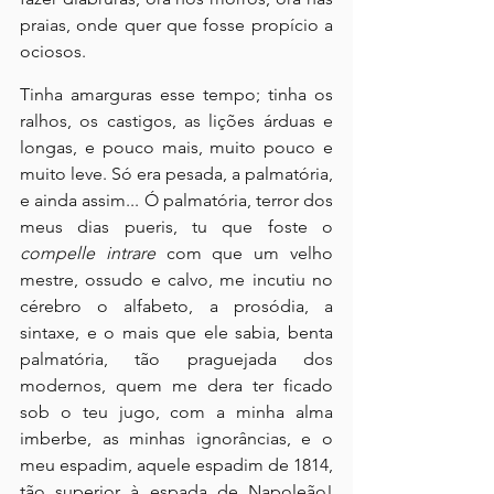
praias, onde quer que fosse propício a 
ociosos.
Tinha amarguras esse tempo; tinha os 
ralhos, os castigos, as lições árduas e 
longas, e pouco mais, muito pouco e 
muito leve. Só era pesada, a palmatória, 
e ainda assim... Ó palmatória, terror dos 
meus dias pueris, tu que foste o 
compelle intrare
 com que um velho 
mestre, ossudo e calvo, me incutiu no 
cérebro o alfabeto, a prosódia, a 
sintaxe, e o mais que ele sabia, benta 
palmatória, tão praguejada dos 
modernos, quem me dera ter ficado 
sob o teu jugo, com a minha alma 
imberbe, as minhas ignorâncias, e o 
meu espadim, aquele espadim de 1814, 
tão superior à espada de Napoleão! 