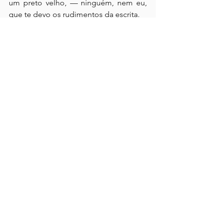
um preto velho, — ninguém, nem eu, 
que te devo os rudimentos da escrita.
Quer ler mais?
Inscreva-se em resumoporcapitulo.com.br 
para continuar lendo esse post exclusivo.
Assinar
Os comentários são de responsabilidade dos leitores.
O site se reserva o direito de moderação.
Política de Acesso
Conteúdo completo disponível através de
assinatura
mensal ou anual, com renovação opcional.