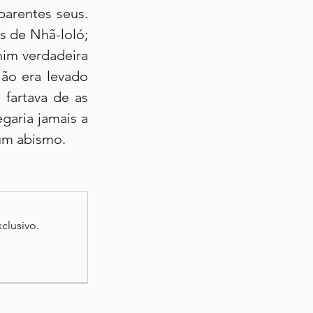
arentes seus. 
 de Nhã-loló; 
mim verdadeira 
ão era levado 
fartava de as 
garia jamais a 
 um abismo.
clusivo.