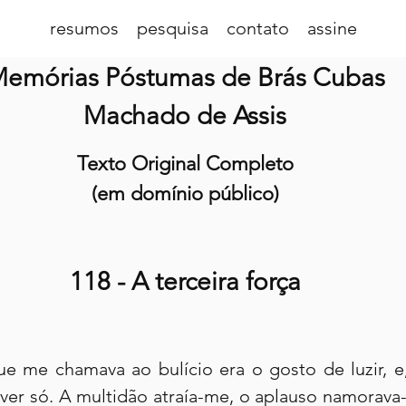
resumos
pesquisa
contato
assine
emórias Póstumas de Brás Cubas
Machado de Assis
Texto Original Completo
(em domínio público)
118 - A terceira força
ue me chamava ao bulício era o gosto de luzir, e,
ver só. A multidão atraía-me, o aplauso namorava-m