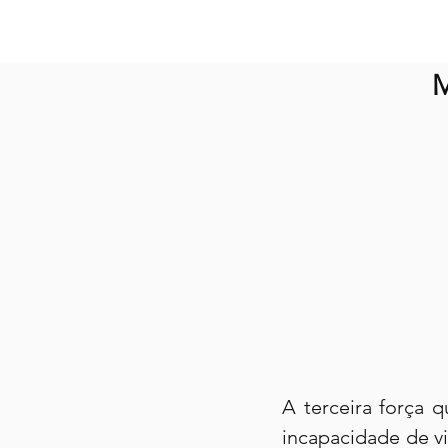
M
A terceira força q
incapacidade de vi