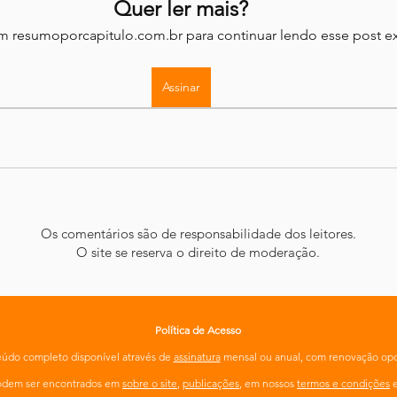
Quer ler mais?
em resumoporcapitulo.com.br para continuar lendo esse post ex
Assinar
Os comentários são de responsabilidade dos leitores.
O site se reserva o direito de moderação.
Política de Acesso
údo completo disponível através de
assinatura
mensal ou anual, com renovação opc
podem ser encontrados em
sobre o site
,
publicações
, em nossos
termos e condições