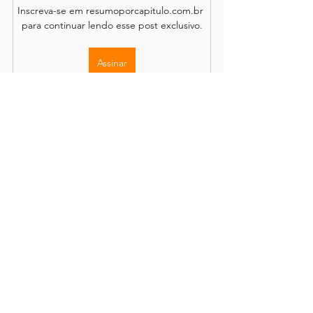
Inscreva-se em resumoporcapitulo.com.br 
para continuar lendo esse post exclusivo.
Assinar
Os comentários são de responsabilidade dos leitores.
O site se reserva o direito de moderação.
Política de Acesso
Conteúdo completo disponível através de
assinatura
mensal ou anual, com renovação opcional.
Demais informações e detalhes podem ser encontrados em
sobre o site
,
publicações
, em nossos
termos e condições
e
em nossa
política de privacidade
.
Resumo Por Capítulo |
25.034.926-0001
/29