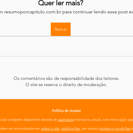
Quer ler mais?
em resumoporcapitulo.com.br para continuar lendo esse post ex
Assinar
Os comentários são de responsabilidade dos leitores.
O site se reserva o direito de moderação.
Política de Acesso
údo completo disponível através de
assinatura
mensal ou anual, com renovação opc
podem ser encontrados em
sobre o site
,
publicações
, em nossos
termos e condições