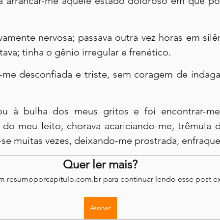
 arrancar-me àquele estado doloroso em que por
vamente nervosa; passava outra vez horas em silên
va; tinha o gênio irregular e frenético.
me desconfiada e triste, sem coragem de indaga
u à bulha dos meus gritos e foi encontrar-me
 do meu leito, chorava acariciando-me, trêmula d
-se muitas vezes, deixando-me prostrada, enfraque
Quer ler mais?
em resumoporcapitulo.com.br para continuar lendo esse post ex
Assinar