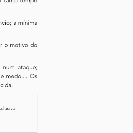
 tanto tempo 
cio; a mínima 
r o motivo do 
 num ataque; 
e medo.... Os 
cida.
clusivo.