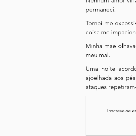
Nenhum amor viria
permaneci.
Tornei-me excessi
coisa me impacienta
Minha mãe olhava-
meu mal.
Uma noite acordo
ajoelhada aos pés
ataques repetiram
Inscreva-se 