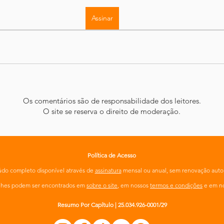
Assinar
Os comentários são de responsabilidade dos leitores.
O site se reserva o direito de moderação.
Política de Acesso
do completo disponível através de
assinatura
mensal ou anual, sem renovação auto
alhes podem ser encontrados em
sobre o site
, em nossos
termos e condições
e em n
Resumo Por Capítulo | 25.034.926-0001/29