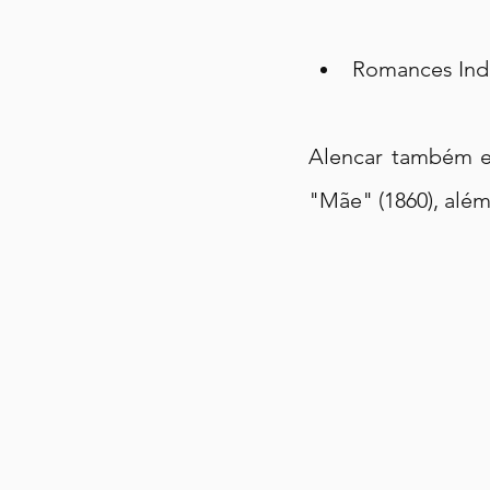
Romances Indi
Alencar também es
"Mãe" (1860), além