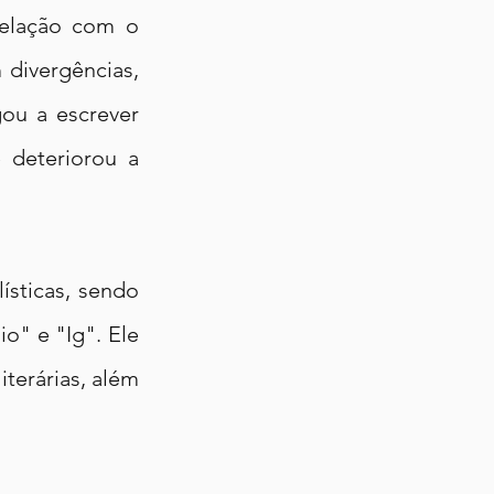
elação com o 
divergências, 
ou a escrever 
 deteriorou a 
sticas, sendo 
" e "Ig". Ele 
iterárias, além 