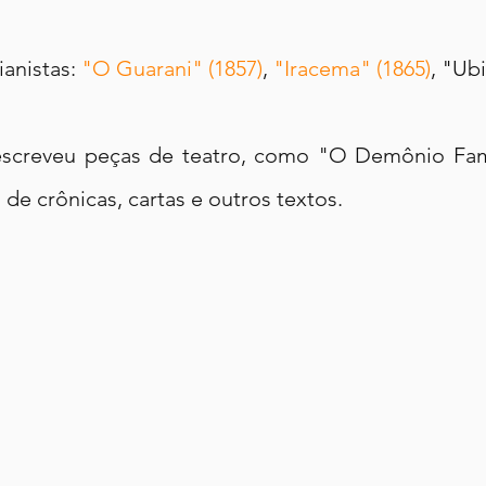
anistas: 
"O Guarani" (1857)
, 
"Iracema" (1865)
, "Ubi
creveu peças de teatro, como "O Demônio Famili
 de crônicas, cartas e outros textos.