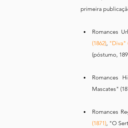
primeira publicaçã
Romances Urb
(1862)
, 
"Diva" 
(póstumo, 189
Romances His
Mascates" (18
Romances Regi
(1871)
, "O Ser