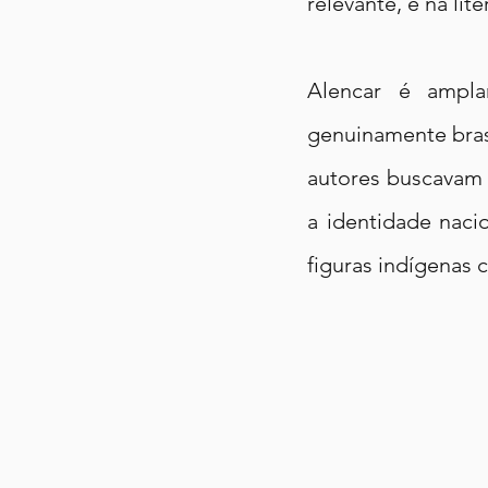
relevante, é na lit
Alencar é ampla
genuinamente brasi
autores buscavam 
a identidade nacio
figuras indígenas 