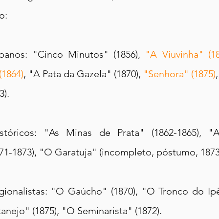
o:
anos: "Cinco Minutos" (1856), 
"A Viuvinha" (18
(1864)
, "A Pata da Gazela" (1870), 
"Senhora" (1875)
3).
tóricos: "As Minas de Prata" (1862-1865), "
71-1873), "O Garatuja" (incompleto, póstumo, 1873
onalistas: "O Gaúcho" (1870), "O Tronco do Ipê"
tanejo" (1875), "O Seminarista" (1872).