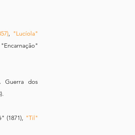
57)
, 
"Lucíola" 
, "Encarnação" 
A Guerra dos 
).
 (1871), 
"Til" 