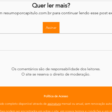
Quer ler mais?
em resumoporcapitulo.com.br para continuar lendo esse post ex
Assinar
Os comentários são de responsabilidade dos leitores.
O site se reserva o direito de moderação.
Política de Acesso
do completo disponível através de
assinatura
mensal ou anual, sem renovação auto
alhes podem ser encontrados em
sobre o site
, em nossos
termos e condições
e em n