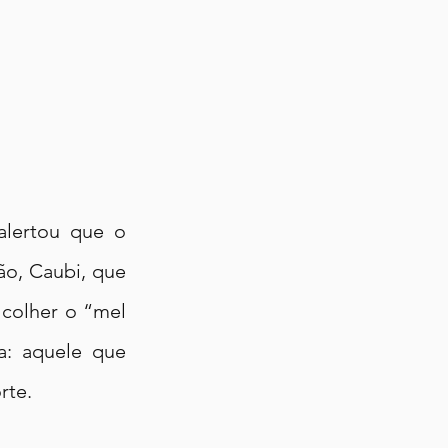
lertou que o 
o, Caubi, que 
colher o “mel 
a: aquele que 
rte.