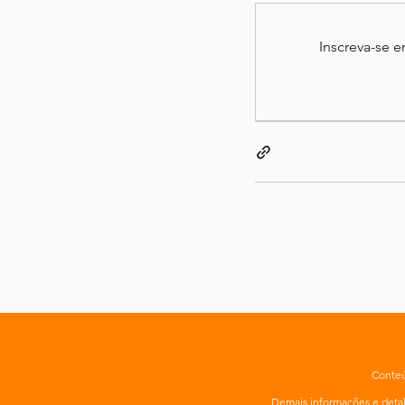
Inscreva-se 
Conteú
Demais informações e det