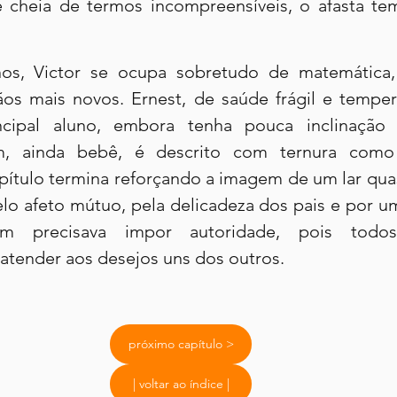
 cheia de termos incompreensíveis, o afasta te
os, Victor se ocupa sobretudo de matemática, 
ãos mais novos. Ernest, de saúde frágil e tempe
ncipal aluno, embora tenha pouca inclinação 
am, ainda bebê, é descrito com ternura como
pítulo termina reforçando a imagem de um lar qua
elo afeto mútuo, pela delicadeza dos pais e por um
 precisava impor autoridade, pois todos
tender aos desejos uns dos outros.
próximo capítulo >
| voltar ao índice |