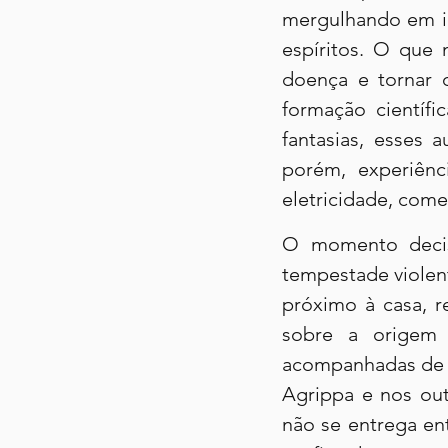
mergulhando em ide
espíritos. O que 
doença e tornar o
formação científi
fantasias, esses
porém, experiên
eletricidade, come
O momento decisi
tempestade violen
próximo à casa, r
sobre a origem 
acompanhadas de p
Agrippa e nos out
não se entrega ent