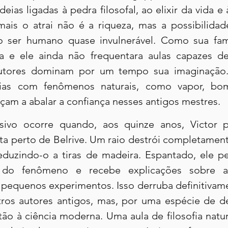
ias ligadas à pedra filosofal, ao elixir da vida e
mais o atrai não é a riqueza, mas a possibilidad
 ser humano quase invulnerável. Como sua famíl
ca e ele ainda não frequentara aulas capazes de 
 autores dominam por um tempo sua imaginação.
cias com fenômenos naturais, como vapor, bo
çam a abalar a confiança nesses antigos mestres.
vo ocorre quando, aos quinze anos, Victor p
ta perto de Belrive. Um raio destrói completament
eduzindo-o a tiras de madeira. Espantado, ele pe
do fenômeno e recebe explicações sobre a el
equenos experimentos. Isso derruba definitivame
ros autores antigos, mas, por uma espécie de desv
ão à ciência moderna. Uma aula de filosofia natural