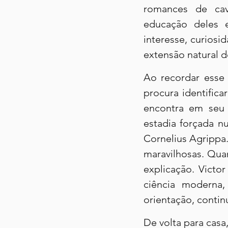
romances de cava
educação deles 
interesse, curios
extensão natural d
Ao recordar esse p
procura identifica
encontra em seu i
estadia forçada n
Cornelius Agrippa.
maravilhosas. Qua
explicação. Victo
ciência moderna,
orientação, contin
De volta para casa