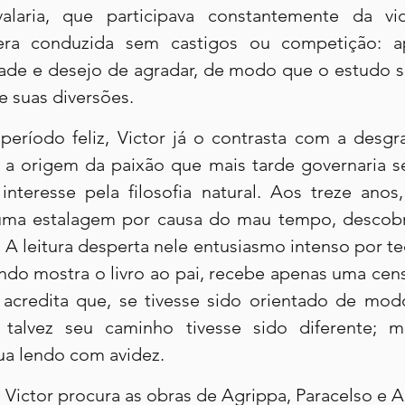
laria, que participava constantemente da vida
era conduzida sem castigos ou competição: a
idade e desejo de agradar, de modo que o estudo s
e suas diversões.
eríodo feliz, Victor já o contrasta com a desgraç
r a origem da paixão que mais tarde governaria se
nteresse pela filosofia natural. Aos treze anos
uma estalagem por causa do mau tempo, descobre
 A leitura desperta nele entusiasmo intenso por teo
ndo mostra o livro ao pai, recebe apenas uma cens
r acredita que, se tivesse sido orientado de modo
 talvez seu caminho tivesse sido diferente; m
ua lendo com avidez.
, Victor procura as obras de Agrippa, Paracelso e 