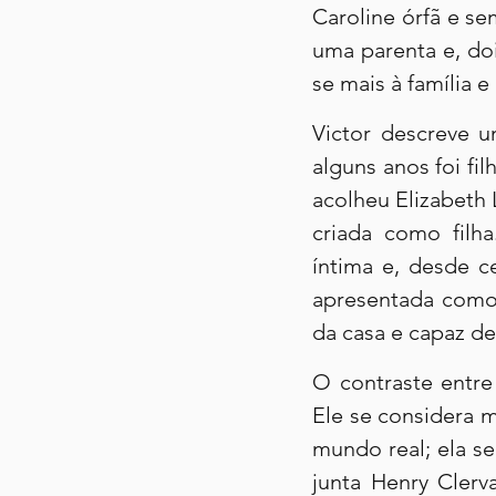
Caroline órfã e se
uma parenta e, doi
se mais à família e
Victor descreve u
alguns anos foi fi
acolheu Elizabeth L
criada como filha
íntima e, desde c
apresentada como 
da casa e capaz de
O contraste entre
Ele se considera m
mundo real; ela se
junta Henry Clerv