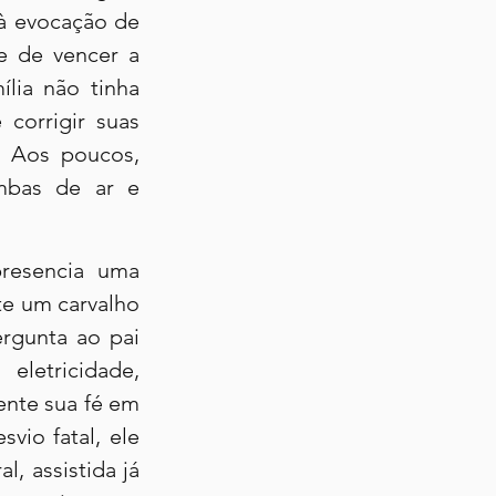
 à evocação de 
e de vencer a 
ia não tinha 
corrigir suas 
 Aos poucos, 
mbas de ar e 
resencia uma 
e um carvalho 
rgunta ao pai 
etricidade, 
nte sua fé em 
io fatal, ele 
, assistida já 