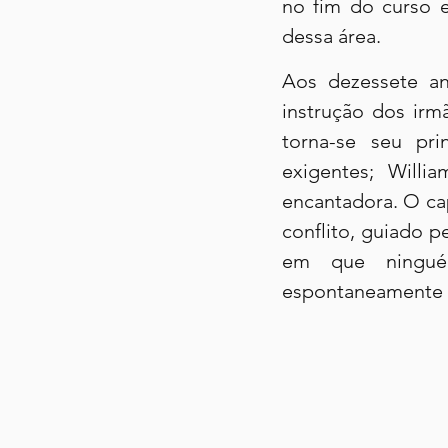
no fim do curso e
dessa área.
Aos dezessete an
instrução dos irm
torna-se seu pri
exigentes; Willi
encantadora. O ca
conflito, guiado p
em que ninguém
espontaneamente a