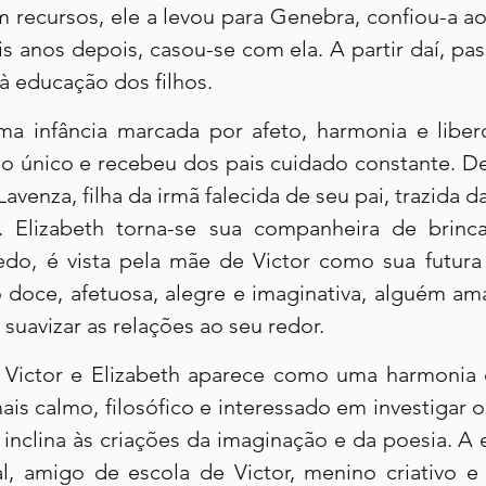
m recursos, ele a levou para Genebra, confiou-a ao
s anos depois, casou-se com ela. A partir daí, pas
 à educação dos filhos.
ma infância marcada por afeto, harmonia e liber
lho único e recebeu dos pais cuidado constante. Dep
avenza, filha da irmã falecida de seu pai, trazida da 
. Elizabeth torna-se sua companheira de brinca
edo, é vista pela mãe de Victor como sua futura 
doce, afetuosa, alegre e imaginativa, alguém am
 suavizar as relações ao seu redor.
 Victor e Elizabeth aparece como uma harmonia d
ais calmo, filosófico e interessado em investigar 
 inclina às criações da imaginação e da poesia. A e
al, amigo de escola de Victor, menino criativo e 