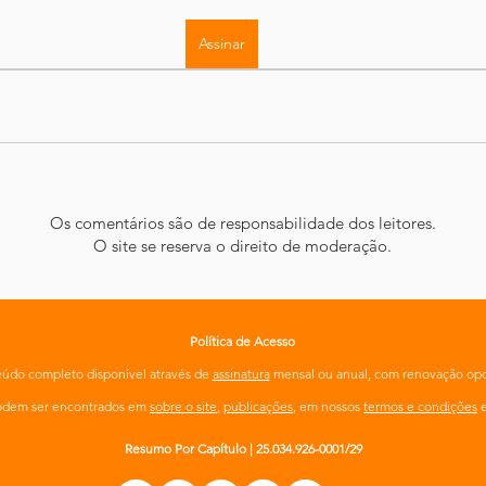
Assinar
Os comentários são de responsabilidade dos leitores.
O site se reserva o direito de moderação.
Política de Acesso
údo completo disponível através de
assinatura
mensal ou anual, com renovação opc
podem ser encontrados em
sobre o site
,
publicações
, em nossos
termos e condições
Resumo Por Capítulo | 25.034.926-0001/29