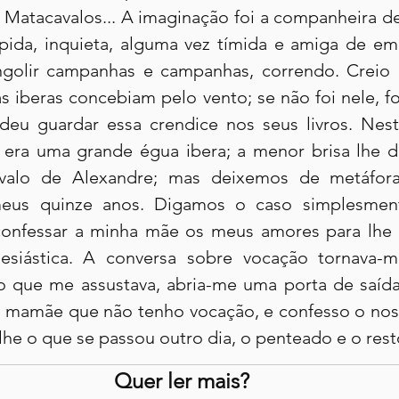
 Matacavalos... A imaginação foi a companheira de
rápida, inquieta, alguma vez tímida e amiga de emp
golir campanhas e campanhas, correndo. Creio h
s iberas concebiam pelo vento; se não foi nele, fo
deu guardar essa crendice nos seus livros. Neste 
era uma grande égua ibera; a menor brisa lhe d
valo de Alexandre; mas deixemos de metáforas
eus quinze anos. Digamos o caso simplesmente
confessar a minha mãe os meus amores para lhe 
lesiástica. A conversa sobre vocação tornava-m
so que me assustava, abria-me uma porta de saída. 
 a mamãe que não tenho vocação, e confesso o nos
-lhe o que se passou outro dia, o penteado e o resto
Quer ler mais?