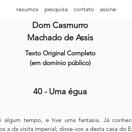
resumos
pesquisa
contato
assine
Dom Casmurro
Machado de Assis
Texto Original Completo
(em domínio público)
40 - Uma égua
ti algum tempo, e tive uma fantasia. Já conhec
vos a da visita imperial; disse-vos a desta casa do