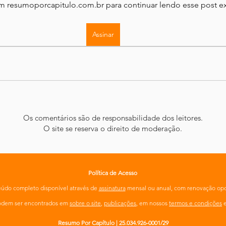
em resumoporcapitulo.com.br para continuar lendo esse post ex
Assinar
Os comentários são de responsabilidade dos leitores.
O site se reserva o direito de moderação.
Política de Acesso
údo completo disponível através de
assinatura
mensal ou anual, com renovação opc
podem ser encontrados em
sobre o site
,
publicações
, em nossos
termos e condições
Resumo Por Capítulo | 25.034.926-0001/29