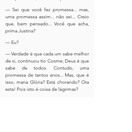
— Sei que você fez promessa... mas, 
uma promessa assim... não sei... Creio 
que, bem pensado... Você que acha, 
prima Justina?
— Eu?
— Verdade é que cada um sabe melhor 
de si, continuou tio Cosme; Deus é que 
sabe de todos. Contudo, uma 
promessa de tantos anos... Mas, que é 
isso, mana Glória? Está chorando? Ora 
esta! Pois isto é coisa de lágrimas?
Minha mãe assoou-se sem responder. 
Prima Justina creio que se levantou e 
foi ter com ela. Seguiu-se um alto 
silêncio, durante o qual estive a pique 
de entrar na sala, mas outra força maior, 