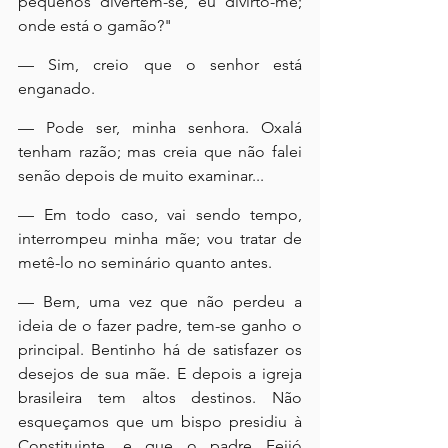
pequenos divertem-se, eu divirto-me; 
onde está o gamão?"
— Sim, creio que o senhor está 
enganado.
— Pode ser, minha senhora. Oxalá 
tenham razão; mas creia que não falei 
senão depois de muito examinar...
— Em todo caso, vai sendo tempo, 
interrompeu minha mãe; vou tratar de 
metê-lo no seminário quanto antes.
— Bem, uma vez que não perdeu a 
ideia de o fazer padre, tem-se ganho o 
principal. Bentinho há de satisfazer os 
desejos de sua mãe. E depois a igreja 
brasileira tem altos destinos. Não 
esqueçamos que um bispo presidiu à 
Constituinte, e que o padre Feijó 