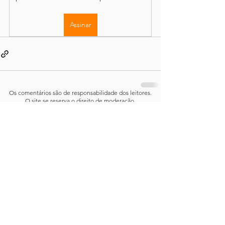
Assinar
Os comentários são de responsabilidade dos leitores.
O site se reserva o direito de moderação.
Política de Acesso
Conteúdo completo disponível através de
assinatura
mensal ou anual, com renovação opcional.
Demais informações e detalhes podem ser encontrados em
sobre o site
,
publicações
, em nossos
termos e condições
e
em nossa
política de privacidade
.
Resumo Por Capítulo |
25.034.926-0001
/29