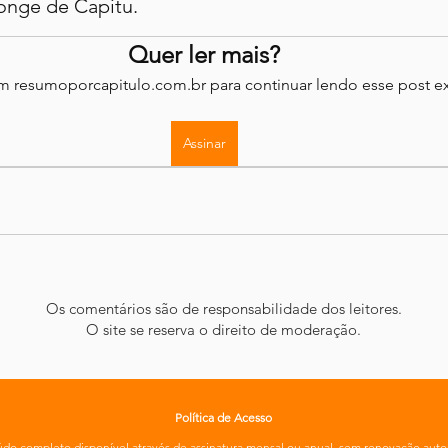
longe de Capitu.
Quer ler mais?
em resumoporcapitulo.com.br para continuar lendo esse post ex
Assinar
Os comentários são de responsabilidade dos leitores.
O site se reserva o direito de moderação.
Política de Acesso
do completo disponível através de
assinatura
mensal ou anual, sem renovação auto