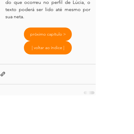
do que ocorreu no perfil de Lúcia, o 
texto poderá ser lido até mesmo por 
sua neta.
próximo capítulo >
| voltar ao índice |
Comentários
0.0 / 5 (0)