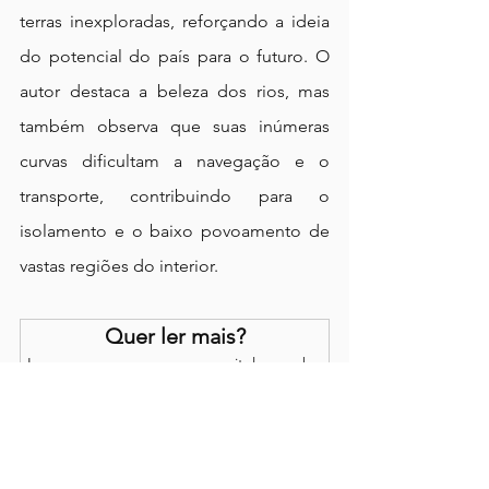
terras inexploradas, reforçando a ideia 
do potencial do país para o futuro. O 
autor destaca a beleza dos rios, mas 
também observa que suas inúmeras 
curvas dificultam a navegação e o 
transporte, contribuindo para o 
isolamento e o baixo povoamento de 
vastas regiões do interior.
Quer ler mais?
Inscreva-se em resumoporcapitulo.com.br 
para continuar lendo esse post exclusivo.
Assinar