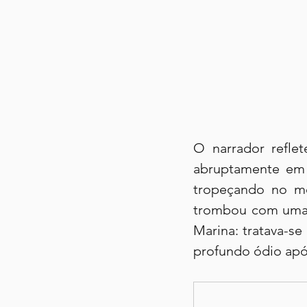
O narrador reflet
abruptamente em 
tropeçando no mei
trombou com uma f
Marina: tratava-s
profundo ódio apó