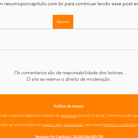
em resumoporcapitulo.com.br para continuar lendo esse post ex
Assinar
Os comentários são de responsabilidade dos leitores.
O site se reserva o direito de moderação.
Política de Acesso
údo completo disponível através de
assinatura
mensal ou anual, com renovação opc
podem ser encontrados em
sobre o site
,
publicações
, em nossos
termos e condições
Resumo Por Capítulo | 25.034.926-0001/29