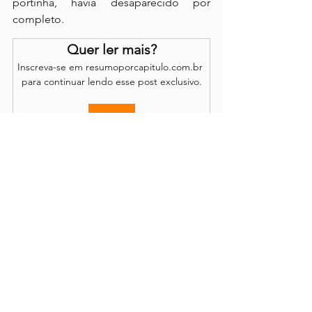
portinha, havia desaparecido por 
completo.
Quer ler mais?
Inscreva-se em resumoporcapitulo.com.br 
para continuar lendo esse post exclusivo.
Assinar
Os comentários são de responsabilidade dos leitores.
O site se reserva o direito de moderação.
Política de Acesso
Conteúdo completo disponível através de
assinatura
mensal ou anual, com renovação opcional.