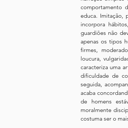
comportamento d
educa. Imitação, 
incorpora hábitos
guardiões não dev
apenas os tipos h
firmes, moderado
loucura, vulgarid
caracteriza uma a
dificuldade de c
seguida, acompan
acaba concordando
de homens estáve
moralmente discip
costuma ser o mais