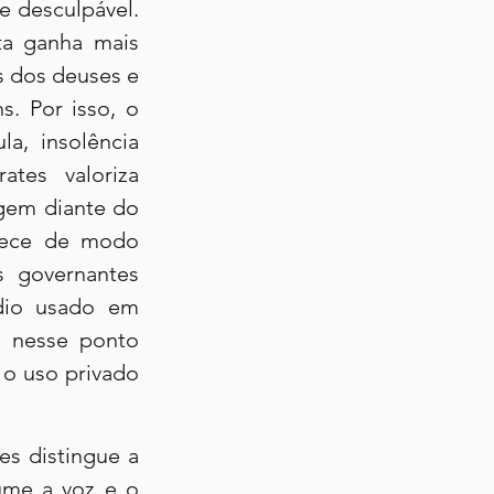
 desculpável. 
a ganha mais 
 dos deuses e 
 Por isso, o 
, insolência 
tes valoriza 
gem diante do 
rece de modo 
 governantes 
io usado em 
 nesse ponto 
o uso privado 
s distingue a 
ume a voz e o 