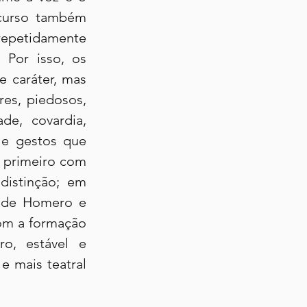
curso também 
repetidamente 
 Por isso, os 
 caráter, mas 
es, piedosos, 
e, covardia, 
e gestos que 
 primeiro com 
istinção; em 
 de Homero e 
om a formação 
o, estável e 
 mais teatral 