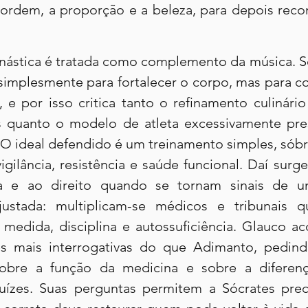
 ordem, a proporção e a beleza, para depois recon
nástica é tratada como complemento da música. Sóc
simplesmente para fortalecer o corpo, mas para co
 e por isso critica tanto o refinamento culinário
s quanto o modelo de atleta excessivamente pre
. O ideal defendido é um treinamento simples, sóbri
igilância, resistência e saúde funcional. Daí sur
na e ao direito quando se tornam sinais de u
ustada: multiplicam-se médicos e tribunais q
u medida, disciplina e autossuficiência. Glauco a
s mais interrogativas do que Adimanto, pedindo
sobre a função da medicina e sobre a diferenç
ízes. Suas perguntas permitem a Sócrates preci