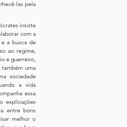
hecê-las pela 
rates insiste 
laborar com a 
 e a busca de 
so ao regime, 
o e guerreiro, 
ge também uma 
ma sociedade 
uando a vida 
companha essa 
 explicações 
a entre bons 
sar melhor o 