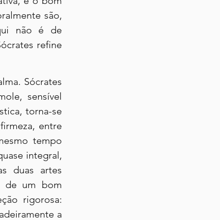
tiva, e o bom 
ralmente são, 
qui não é de 
crates refine 
lma. Sócrates 
le, sensível 
ica, torna-se 
irmeza, entre 
 mesmo tempo 
ase integral, 
s duas artes 
de de um bom 
ão rigorosa: 
adeiramente a 