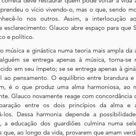
 correta deve restaurar quem pode voltar à vida a
aprendeu o vício vivendo-o, mas o que, sendo mo
hecê-lo nos outros. Assim, a interlocução a
de esclarecimento: Glauco abre espaço para que Só
o e político.
ão música e ginástica numa teoria mais ampla da a
alguém se entrega apenas à música, torna-se mo
cido em seu ímpeto; se se entrega apenas à ginást
il ao pensamento. O equilíbrio entre brandura e f
gem, é o que produz uma alma harmoniosa, ao
nte. Glauco novamente reage com concordância qu
aração entre os dois princípios da alma e a
ná-los. Dessa harmonia depende a possibilida
o, a educação dos guardiões culmina numa seleç
 que, ao longo da vida, provarem que amam verd