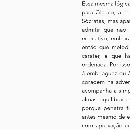
Essa mesma lógica 
para Glauco, a r
Sócrates, mas apa
admitir que não 
educativo, embora
então que melodi
caráter, e que 
ordenada. Por isso
à embriaguez ou à
coragem na advers
acompanha a simpl
almas equilibrada
porque penetra fu
antes mesmo de el
com aprovação cr