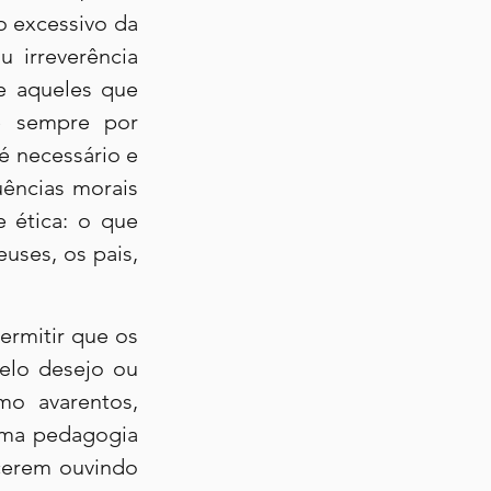
 excessivo da 
 irreverência 
e aqueles que 
e sempre por 
 necessário e 
ncias morais 
e ética: o que 
ses, os pais, 
ermitir que os 
lo desejo ou 
o avarentos, 
uma pedagogia 
cerem ouvindo 