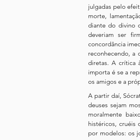
julgadas pelo efe
morte, lamentação
diante do divino 
deveriam ser fir
concordância imedi
reconhecendo, a c
diretas. A crítica
importa é se a re
os amigos e a próp
A partir daí, Sócr
deuses sejam most
moralmente baixo
histéricos, cruéi
por modelos: os j