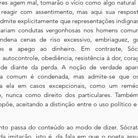
res agem mal, tomarão o vício como algo natural e
 reagir com assentimento, mas aqui sua respost
admite explicitamente que representações indignas
mariam condutas vergonhosas nos homens comuns.
dena cenas de riso excessivo, embriaguez, gula
es e apego ao dinheiro. Em contraste, Sócra
autocontrole, obediência, resistência à dor, cora
ade diante da perda. A noção de verdade apa
ira comum é condenada, mas admite-se que os
 a ela em casos excepcionais, como um reméd
o, nunca como direito dos particulares. Também
õe, aceitando a distinção entre o uso político e 
to passa do conteúdo ao modo de dizer. Sócrate
da imitação, isto é, da fala em que o poeta ass