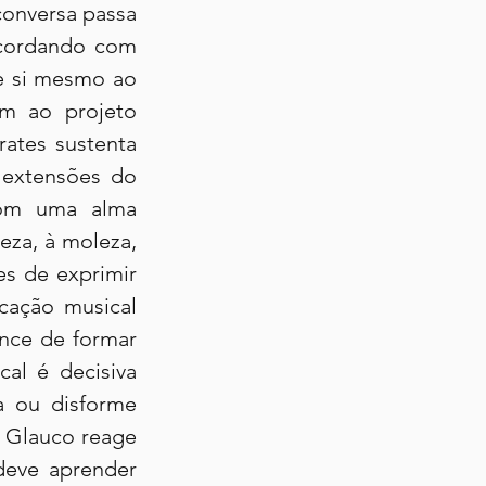
onversa passa 
cordando com 
e si mesmo ao 
m ao projeto 
ates sustenta 
extensões do 
com uma alma 
eza, à moleza, 
s de exprimir 
ação musical 
nce de formar 
al é decisiva 
 ou disforme 
Glauco reage 
eve aprender 