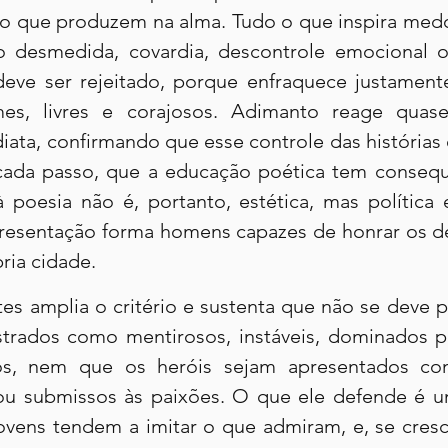
ito que produzem na alma. Tudo o que inspira medo
 desmedida, covardia, descontrole emocional ou
deve ser rejeitado, porque enfraquece justament
mes, livres e corajosos. Adimanto reage quas
ata, confirmando que esse controle das histórias é
ada passo, que a educação poética tem consequê
 à poesia não é, portanto, estética, mas política 
presentação forma homens capazes de honrar os deu
ria cidade.
ates amplia o critério e sustenta que não se deve p
rados como mentirosos, instáveis, dominados pe
s, nem que os heróis sejam apresentados com
s ou submissos às paixões. O que ele defende é 
ovens tendem a imitar o que admiram, e, se cres