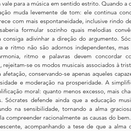
vale para a música em sentido estrito. Quando a c
eação muda levemente de tom: ele continua con
rece com mais espontaneidade, inclusive rindo d
saberia formular sozinho quais melodias convê
 consiga adivinhar a direção do argumento. Sócr
a e ritmo não são adornos independentes, mas 
harmonia, ritmo e palavras devem concordar 
, rejeitam-se os modos musicais associados à trist
 afetação, conservando-se apenas aqueles capaze
idade e moderação na prosperidade. A simplific
ificação moral: quanto menos excesso, mais cha
s. Sócrates defende ainda que a educação music
ndo na sensibilidade, tornando a alma graciosa
a compreender racionalmente as causas do bem. 
escente, acompanhando a tese de que a alma d