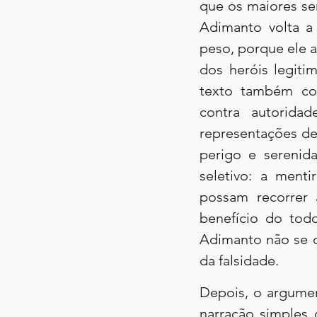
que os maiores se
Adimanto volta a
peso, porque ele 
dos heróis legiti
texto também con
contra autoridad
representações de 
perigo e serenid
seletivo: a ment
possam recorrer
benefício do tod
Adimanto não se op
da falsidade.
Depois, o argumen
narração simples 