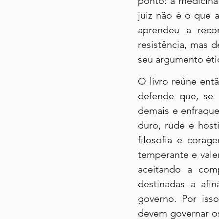
ponto: a medicina
juiz não é o que 
aprendeu a recon
resistência, mas 
seu argumento étic
O livro reúne ent
defende que, se 
demais e enfraque
duro, rude e host
filosofia e cora
temperante e vale
aceitando a comp
destinadas a afi
governo. Por iss
devem governar os