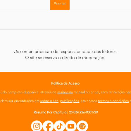
Assinar
Os comentários são de responsabilidade dos leitores.
O site se reserva o direito de moderação.
Política de Acesso
údo completo disponível através de
assinatura
mensal ou anual, com renovação opc
podem ser encontrados em
sobre o site
,
publicações
, em nossos
termos e condições
Resumo Por Capítulo | 25.034.926-0001/29