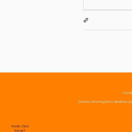
Conte
Demais informações e detalhes 
modo claro
trocar?