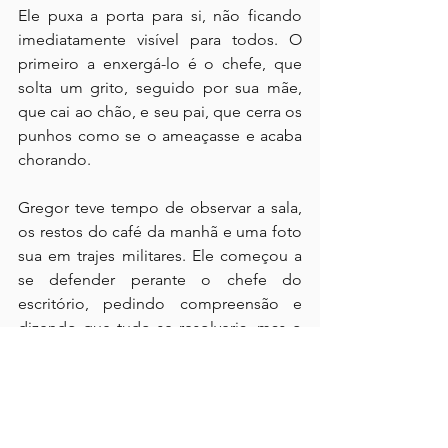
Ele puxa a porta para si, não ficando 
imediatamente visível para todos. O 
primeiro a enxergá-lo é o chefe, que 
solta um grito, seguido por sua mãe, 
que cai ao chão, e seu pai, que cerra os 
punhos como se o ameaçasse e acaba 
chorando.
Gregor teve tempo de observar a sala, 
os restos do café da manhã e uma foto 
sua em trajes militares. Ele começou a 
se defender perante o chefe do 
escritório, pedindo compreensão e 
dizendo que tudo se resolveria, mas o 
homem dava passos temerosos para 
trás, a caminho da escada para a rua. 
Samsa movia-se em direção a ele, 
preocupado que ao ir embora daquela 
forma isso significaria sua demissão da 