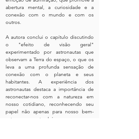
abertura mental, a curiosidade e a 
conexão com o mundo e com os 
outros.
A autora conclui o capítulo discutindo 
o "efeito de visão geral" 
experimentado por astronautas que 
observam a Terra do espaço, o que os 
leva a uma profunda sensação de 
conexão com o planeta e seus 
habitantes. A experiência dos 
astronautas destaca a importância de 
reconectar-nos com a natureza em 
nosso cotidiano, reconhecendo seu 
papel não apenas para nosso bem-
estar, mas também para nossa 
capacidade de pensar de forma mais 
clara, criativa e conectada com o 