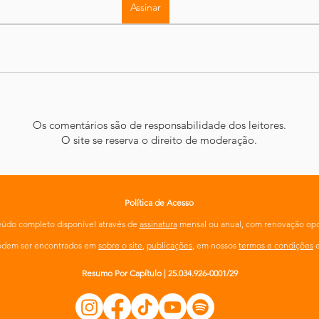
Assinar
Os comentários são de responsabilidade dos leitores.
O site se reserva o direito de moderação.
Política de Acesso
údo completo disponível através de
assinatura
mensal ou anual, com renovação opc
podem ser encontrados em
sobre o site
,
publicações
, em nossos
termos e condições
Resumo Por Capítulo | 25.034.926-0001/29