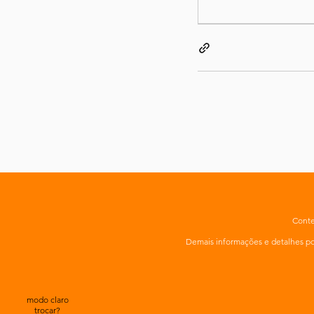
Conte
Demais informações e detalhes 
modo claro
trocar?